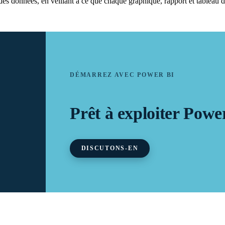
n des données, en veillant à ce que chaque graphique, rapport et tableau d
DÉMARREZ AVEC POWER BI
Prêt à exploiter Pow
DISCUTONS-EN