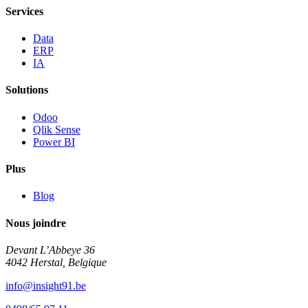
Services
Data
ERP
IA
Solutions
Odoo
Qlik Sense
Power BI
Plus
Blog
Nous joindre
Devant L’Abbeye 36
4042 Herstal, Belgique
info@insight91.be